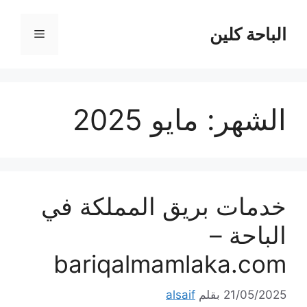
نتقل
لى
الباحة كلين
القائمة
لمحتوى
الشهر:
مايو 2025
خدمات بريق المملكة في
الباحة –
bariqalmamlaka.com
21/05/2025
بقلم
alsaif