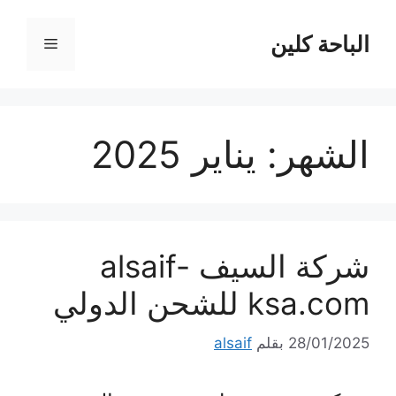
نتقل
لى
الباحة كلين
القائمة
لمحتوى
الشهر:
يناير 2025
شركة السيف alsaif-
ksa.com للشحن الدولي
28/01/2025
بقلم
alsaif