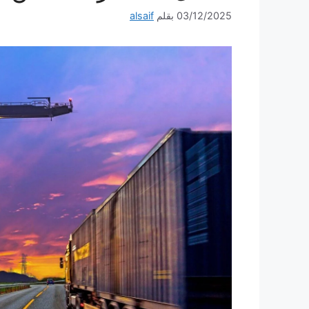
03/12/2025
بقلم
alsaif