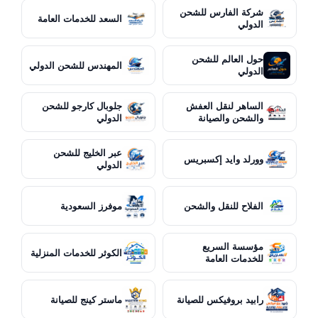
شركة الفارس للشحن
السعد للخدمات العامة
الدولي
حول العالم للشحن
المهندس للشحن الدولي
الدولي
الساهر لنقل العفش
جلوبال كارجو للشحن
والشحن والصيانة
الدولي
عبر الخليج للشحن
وورلد وايد إكسبريس
الدولي
الفلاح للنقل والشحن
موفرز السعودية
مؤسسة السريع
الكوثر للخدمات المنزلية
للخدمات العامة
رابيد بروفيكس للصيانة
ماستر كينج للصيانة