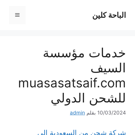
نتقل
لى
الباحة كلين
القائمة
لمحتوى
خدمات مؤسسة
السيف
muasasatsaif.com
للشحن الدولي
10/03/2024
بقلم
admin
شركة شحن من السعودية الي