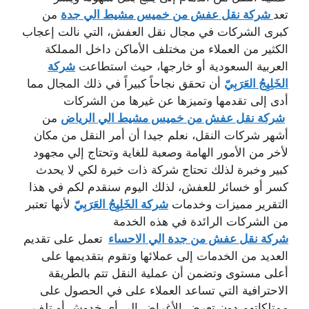
تعد
شركة نقل عفش من خميس مشيط الي جدة
من
كبرى الشركات في مجال نقل العفش، التي نالت إعجاب
الكثير من العملاء من مختلف الأماكن داخل المملكة
العربية السعودية أو خارجها، حيث استطاعت
شركة
الخَلِيِجُ العَرَبِيّ
أن تحقق نجاحاً كبيراً في ذلك المجال مما
أدى إلى تقدمها وتميزها عن غيرها من الشركات
شركة نقل عفش من خميس مشيط الي الرياض
من
أشهر شركات النقل، نعلم جيدا أن أمر النقل من مكان
لأخر من الأمور الهامة وصعبة للغاية وتحتاج إلي مجهود
كبير وخبرة لذلك تحتاج شركة ذات خبرة لكي لا يحدث
كسر أو خسائر للعفش، لذلك اليوم سنقدم لكم في هذا
التقرير مميزات وخدمات
شركة الخَلِيِجُ العَرَبِيّ
لأنها تعتبر
من الشركات الرائدة في هذه الخدمة
شركة نقل عفش من جدة الي الاحساء
تعمل على تقديم
العديد من الخدمات إلى عملائها وتقوم بتقديمها على
أعلى مستوى وتضمن أن عملية النقل تتم بالطريقة
الاحترافية التي تساعد العملاء على في الحصول على
ممتلكاتهم دون تعرض الأغراض إلى أي خدوش أو تلف