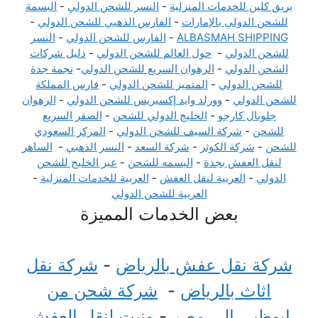
بريق كلين للخدمات المنزلية
-
النسر للشحن الدولي
-
البسمة
للشحن الدولي بالإمارات
-
الفارس الذهبي للشحن الدولي
-
ALBASMAH SHIPPING
-
الفارس للشحن الدولي
-
النسر
للشحن الدولي
-
حول العالم للشحن الدولي
-
دليل شركات
الشحن الدولي
-
الرهوان السريع للشحن الدولي
-
نجمة جدة
للشحن الدولي
-
المتميز للشحن الدولي
-
فارس المملكة
للشحن الدولي
-
وورلد وايد إكسبريس للشحن الدولي
-
الرهوان
جلوبال كارجو
-
الخليج الدولي للشحن
-
الصقر السريع
للشحن
-
شركة السيف للشحن الدولي
-
المركز السعودي
للشحن
-
شركة الكوثر
-
شركة السعد
-
النسر الذهبي
-
الساهر
لنقل العفش بجدة
-
البسمه للشحن
-
عبر الخليج للشحن
الدولي
-
العربية لنقل العفش
-
العربية للخدمات المنزلية
-
العربية للشحن الدولي
بعض الخدمات المميزة
شركة نقل عفش بالرياض
-
شركة نقل
اثاث بالرياض
-
شركة شحن من
ابوظبي الى مصر
-
ونيت لنقل العفش