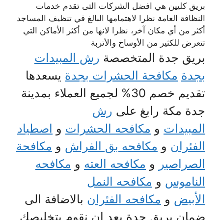
بريق كليين هي افضل الشركات التى تقدم خدمات
النظافة العامة نظرا لاهتمامها البالغ في تنظيف المساجد
أكثر من أي مكان آخر، نظرا لانها من أكثر الأماكن التي
تتعرض للكثير من الأوساخ والأتربة
بريق جدة المتخصصة
رش المبيدات
بجدة
مكافحة الحشرات بجدة
يسعدها
تقديم خصم 30% لجميع العملاء بمدينة
جدة مكة رابغ على
رش
المبيدات
و
مكافحه الحشرات
و
اصطياد
الفئران
و
مكافحه بق الفراش
و
مكافحة
الصراصير
و
مكافحه العته
و
مكافحه
الناموس
و
مكافحه النمل
الأبيض
و
مكافحه الفئران
بالاضافة الى
ضمان بريق جدة بعد ان نقوم بتخليصك