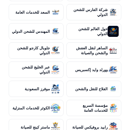
شركة الفارس للشحن
السعد للخدمات العامة
الدولي
حول العالم للشحن
المهندس للشحن الدولي
الدولي
الساهر لنقل العفش
جلوبال كارجو للشحن
والشحن والصيانة
الدولي
عبر الخليج للشحن
وورلد وايد إكسبريس
الدولي
الفلاح للنقل والشحن
موفرز السعودية
مؤسسة السريع
الكوثر للخدمات المنزلية
للخدمات العامة
رابيد بروفيكس للصيانة
ماستر كينج للصيانة