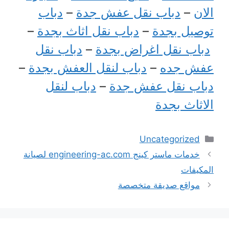
الان
–
دباب نقل عفش جدة
–
دباب
توصيل بجدة
–
دباب نقل اثاث بجدة
–
دباب نقل اغراض بجدة
–
دباب نقل
عفش جده
–
دباب لنقل العفش بجدة
–
دباب نقل عفش جدة
–
دباب لنقل
الاثاث بجدة
التصنيفات
Uncategorized
خدمات ماستر كينج engineering-ac.com لصيانة
المكيفات
مواقع صديقة متخصصة