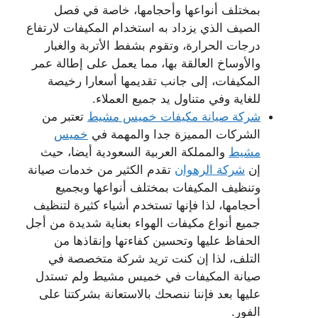
بمختلف أنواعها وأحجامها، خاصة في فصل
الصيف الذي يزداد به استخدام المكيفات لارتفاع
درجات الحرارة، وتقوم بشفط الأتربة والغبار
والأوساخ العالقة بها، مما يعمل على إطالة عمر
المكيفات، إلى جانب تقديمها أسعارا رخيصة
للغاية وفي متناول يد جميع العملاء.
شركة صيانة مكيفات خميس مشيط
تعتبر من
الشركات المميزة جدا والمهمة في
خميس
مشيط
والمملكة العربية السعودية أيضا، حيث
إن
شركة الرهوان
تقدم الكثير من خدمات صيانة
وتنظيف المكيفات بمختلف أنواعها وبجميع
أحجامها، لذا فإنها تستخدم أشياء كثيرة لتنظيف
جميع أنواع مكيفات الهواء بعناية شديدة من أجل
الحفاظ عليها وتحسين كفاءتها وإنقاذها من
التلف، لذا إن كنت تريد شركة متخصصة في
صيانة المكيفات في خميس مشيط ولم تستدل
عليها بعد فإننا ننصحك بالاستعانة بشركتنا على
الفور.