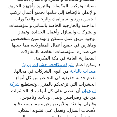
بصيانة وتركيب المكيفات والتبريد وأجهزة الحريق
والإنذار، بالإضافة إلى قيامها بجميع أعمال تركيب
الجبس بورد والسيراميك والرخام والديكورات
الداخلية والخارجية الخاصة بالمباني والمؤسسات
والشركات والمنازل وأعمال الحدادة، وتمتاز
بوجود فريق عمل متمكن ومهندسين متخصصين
وماهرين في جميع أعمال المقاولات، مما جعلها
في صدارة المؤسسات الخاصة بالمقاولات
المعمارية العامة في مكة المكرمة.
يمكن اعتبار
شركة مكافحة حشرات و رش
مبيدات بالباحة
من أقوى الشركات في مجالها،
تقدم خدمة حقيقية في التخلص من كل أنواع
الحشرات التي تزعجكم بالمنزل، وتستطيع
شركة
الرهوان
أن تقضي على كل أنواع تلك الحشرات
من بق، وصراصير، ونمل، وذباب، وناموس،
وفئران، والعثة، والأبرص وغيره مما يسبب قلق
لأصحاب المنزل، وتعمل على تشويه المكان،
ويبحث أصحاب المنزل عن من يمد يده إليهم