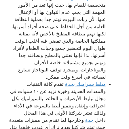
متخصصة للقيام بها، حيث إنها تعد من الأمور
المهمة التي يجب عدم التهاون بها أو الإغفال
عنها، لأن ربات البيوت تهتم جدا بعملية النظافة
العامة من أجل الحفاظ على صحة أفراد أسرتها،
لكنها تهتم بنظافة المطبخ بالأخص لأنه بمثابة
مملكتها الخاصة والذي تقضي فيه أغلب الوقت
طوال اليوم لتحضير جميع وجبات الطعام لأفراد
أسرتها، لذا فإنها تعتني بالمطبخ ونظافته جدا
وتهتم بجميع مشتملاته خاصة الأفران
والبوتاجازات، وبمجرد توقف البوتاجاز تسارع
لصيانته في أسرع وقت ممكن.
مبلط سيراميك بجدة
تقدم كافة التقنيات
والمعدات الحديثة وخبرة تزيد عن ١٠ سنوات في
مجال تبليط الأرضيات و الحائط بالسيراميك بكل
احترافية وإتقان ونتميز أيضا بالسرعة في الأداء
ولذلك تعتبر شركتنا الأولى في هذا المجال
داخل
جدة
وخارجها لما تقدم من مميزات متعددة
حيث تهتم شركتنا بعدم ترك أي عيوب خلفها مثل