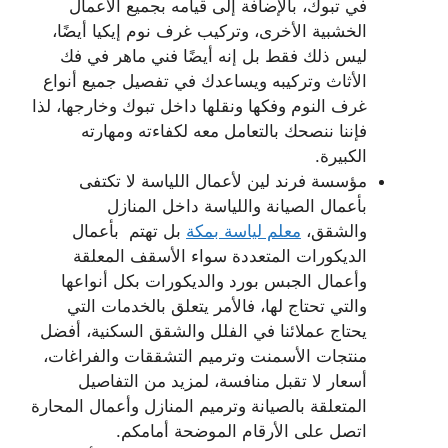
في تبوك، بالإضافة إلى قيامه بجميع الأعمال
الخشبية الأخرى، وتركيب غرف نوم إيكيا أيضًا،
ليس ذلك فقط بل إنه أيضًا فني ماهر في فك
الأثاث وتركيبه ويساعدك في تفصيل جميع أنواع
غرف النوم وفكها ونقلها داخل تبوك وخارجها، لذا
فإننا ننصحك بالتعامل معه لكفاءته ومهارته
الكبيرة.
مؤسسة فرند لين لأعمال اللياسة لا تكتفى
بأعمال الصيانة واللياسة داخل المنازل
والشقق،
معلم لياسة بمكة
بل تهتم بأعمال
الديكورات المتعددة سواء الأسقف المعلقة
وأعمال الجبس بورد والديكورات بكل أنواعها
والتي تحتاج لها، فالأمر يتعلق بالخدمات التي
يحتاج عملائنا في الفلل والشقق السكنية، أفضل
منتجات الأسمنت وترميم التشققات والفراغات،
أسعار لا تقبل منافسة، لمزيد من التفاصيل
المتعلقة بالصيانة وترميم المنازل وأعمال المحارة
اتصل على الأرقام الموضحة أمامكم.