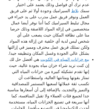
عدم ترك أي فواصل وذلك يعتمد على اختيار
سمك
بلاط
السيراميك وجودة أولا ثم على فريق
العمل ونوفر فريق عمل مدرب على يد خبراء في
مجال تبليط السيراميك كما أننا نوفر أيضا عمال
متخصصين في إزالة المواد اللاصقة وذلك حرصا
منا على نظافة المكان حيث يصعب على أي
شخص ليس لدية أي خلفية عن إزالة هذه المواد
ولكن نمتلك فريق عمل محترف ومميز في إزالتها
بشكل عالي الجودة وغسل المكان وتنظيفه جيدا.
بيع خزانات المياه في الكويت
هي أفضل حل لك
إن كنت تريد شراء خزان مياه بجودة عالية، حيث
إنها تقدم تشكيلة كبيرة من خزانات المياه التي
تمتاز بقوتها ومتانتها العالية، واستطاعت أن
تكسب ثقة عملائها لسعيها المستمر للمصداقية
والتميز والتجديد، بالإضافة إلى أن أسعارها مناسبة
جدا لجميع فئات العملاء ولا تقبل المنافسة، كما
أنها سريعة في تصنيع الخزانات المياه، مستخدمة
أحدث التكنولوجيا في التصنيع وبأفضل الخامات