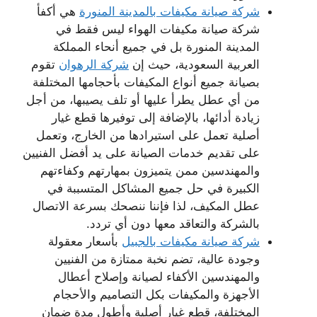
شركة صيانة مكيفات بالمدينة المنورة
هي أكفأ
شركة صيانة مكيفات الهواء ليس فقط في
المدينة المنورة بل في جميع أنحاء المملكة
العربية السعودية، حيث إن
شركة الرهوان
تقوم
بصيانة جميع أنواع المكيفات بأحجامها المختلفة
من أي عطل يطرأ عليها أو تلف يصيبها، من أجل
زيادة أدائها، بالإضافة إلى توفيرها قطع غيار
أصلية تعمل على استيرادها من الخارج، وتعمل
على تقديم خدمات الصيانة على يد أفضل الفنيين
والمهندسين ممن يتميزون بمهارتهم وكفاءتهم
الكبيرة في حل جميع المشاكل المتسببة في
عطل المكيف، لذا فإننا ننصحك بسرعة الاتصال
بالشركة والتعاقد معها دون أي تردد.
شركة صيانة مكيفات بالجبيل
بأسعار معقولة
وجودة عالية، تضم نخبة ممتازة من الفنيين
والمهندسين الأكفاء لصيانة وإصلاح أعطال
الأجهزة والمكيفات بكل التصاميم والأحجام
المختلفة، قطع غيار أصلية وأطول مدة ضمان