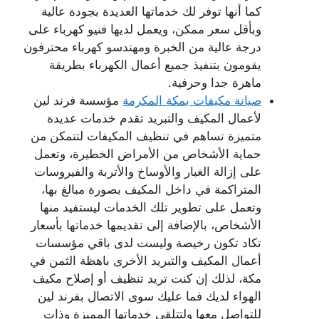
كما أنها توفر لك خدماتها العديدة بجودة عالية
وبأقل سعر ممكن، ويعمل لديها فنيو كهرباء على
درجة عالية من الخبرة ومهندسو كهرباء محترفون
يقومون بتنفيذ جميع أعمال الكهرباء بطريقة
ماهرة جدا وحرفية.
صيانة مكيفات بمكة المكرمة
مؤسسة فرند لين
لأعمال المكيف والتبريد تقدم خدمات عديدة
متميزة تساهم في تنظيف المكيفات لتتمكن من
حماية الأشخاص من الأمراض الخطيرة، وتعمل
على إزالة الغبار والأوساخ والأتربة والفيروسات
المتراكمة في داخل المكيف بصورة مبالغ بها،
وتعمل على تطوير تلك الخدمات ليستفيد منها
الأشخاص، بالإضافة إلى تقديمها خدماتها بأسعار
تكاد تكون رخيصة وليست لدى باقي مؤسسات
أعمال المكيف والتبريد الأخرى باهظة الثمن في
مكة، لذلك إن كنت تريد تنظيف أو إصلاح مكيف
الهواء لديك فما عليك سوى الاتصال بفرند لين
للتواصل معها ولتتلقى خدماتها المميزة وذات