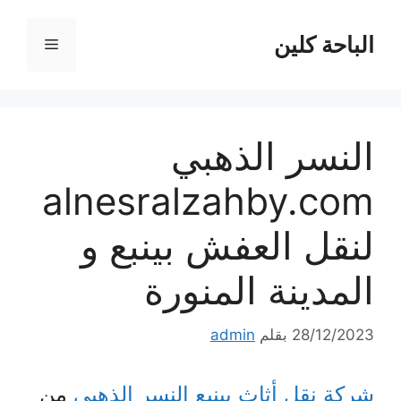
نتقل
لى
الباحة كلين
القائمة
لمحتوى
النسر الذهبي
alnesralzahby.com
لنقل العفش بينبع و
المدينة المنورة
28/12/2023
بقلم
admin
شركة نقل أثاث بينبع
النسر الذهبي
من