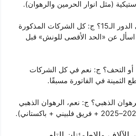
س: ماذا لو لم يكن هناك مصعد في الدور الـ15؟ ج: كل الشركات المذكورة
 اسأل عن «الحد الأقصى للونش» قبل
أو التحف؟ ج: نعم في كل الشركات
 الثمينة في الفاتورة مسبقًا.
هوان الذهبي؟ ج: نعم، الرهوان الذهبي
 الآلاف والاطمئنان التام