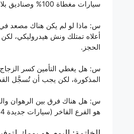
سيارات مغطاة 100% وصناديق بلاستيكية (مثل انوار الحرمين والرهوان).
أعلاه تمتلك ونش هيدروليكي، لكن
الحجز.
س: هل يغطي التأمين كسر الزجاج 
المذكورة، لكن يجب أن تُسجَّل القطع
س: هل هناك فرق بين الرهوان والر
هو الفرع الفاخر (سيارات جديدة 2024–2025 + فريق فلبيني + باكستاني).
الخاتمة: اليوم هو يومك لتوفير