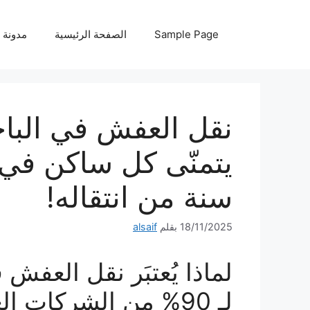
نتقل
لى
Sample Page
الصفحة الرئيسية
مدونة
لمحتوى
يتمنّى كل ساكن في ا
سنة من انتقاله!
18/11/2025
بقلم
alsaif
لماذا يُعتبَر نقل العفش
لـ 90% من الشركات العادية؟