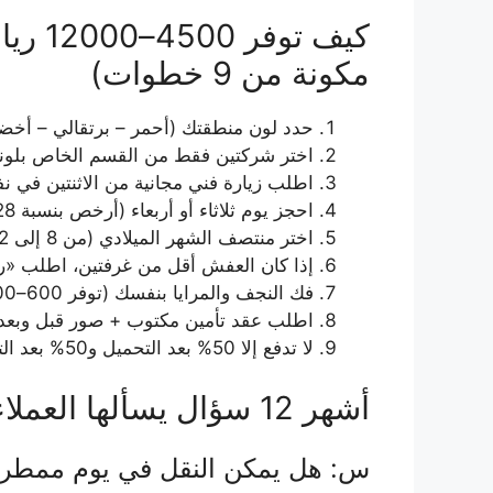
كيف ت
مكونة من 9 خطوات)
حدد لون منطقتك (أحمر – برتقالي – أخض
اختر شركتين فقط من القسم الخاص بلون
اطلب زيارة فني مجانية من الاثنتين في ن
احجز يوم ثلاثاء أو أربعاء (أرخص بنسبة 28%)
اختر منتصف الشهر الميلادي (من 8 إلى 22)
إذا كان العفش أقل من غرفتين، اطلب «
فك النجف والمرايا بنفسك (توفر 600–1200 ريال)
اطلب عقد تأمين مكتوب + صور قبل وبعد
لا تدفع إلا 50% بعد التحميل و50% بعد التركيب
أشهر 12 سؤال يسألها العملاء… وإجاباتهم الفورية
س: هل يمكن النقل في يوم ممطر؟