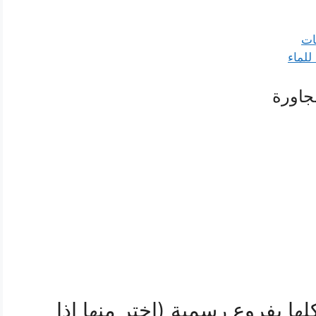
ات
للماء
جاورة
ها بفروع رسمية (اختر منها إذا