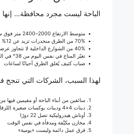
الباحة ليست مجرد محافظة… إنها «
متوسط الارتفاع 2000–2400 متر فوق سطح البحر
70% من الطرق منحدرات تزيد عن 12%
40% من الشوارع الداخلية لا تتجاوز عرضها 3 أمتار
تغيّر المناخ في نفس اليوم من 38° في الظهيرة إلى 4° ليلاً
ضباب كثيف يُغلق الطرق أحيانًا لساعات
لهذا السبب، الشركات التي تنجح في
سائقين من أبناء الباحة أو مقيمين فيها من 12 سنة فأكث
دينات 4×4 ودينات بوكسات صغيرة (للزقاق) ودينات كبيرة (للفيلات)
أوناش هيدروليكية تصل 22 دورًا
مخازن مكيَّفة ومدفأة في نفس الوقت
فرق عمل دائمة وليست «يومية»