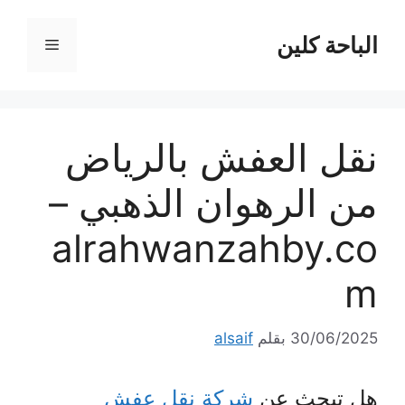
نتقل
لى
الباحة كلين
القائمة
لمحتوى
نقل العفش بالرياض
من الرهوان الذهبي –
alrahwanzahby.co
m
30/06/2025
بقلم
alsaif
هل تبحث عن
شركة نقل عفش