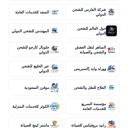
شركة الفارس للشحن
السعد للخدمات العامة
الدولي
حول العالم للشحن
المهندس للشحن الدولي
الدولي
الساهر لنقل العفش
جلوبال كارجو للشحن
والشحن والصيانة
الدولي
عبر الخليج للشحن
وورلد وايد إكسبريس
الدولي
الفلاح للنقل والشحن
موفرز السعودية
مؤسسة السريع
الكوثر للخدمات المنزلية
للخدمات العامة
رابيد بروفيكس للصيانة
ماستر كينج للصيانة