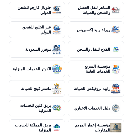
الساهر لنقل العفش
جلوبال كارجو للشحن
والشحن والصيانة
الدولي
عبر الخليج للشحن
وورلد وايد إكسبريس
الدولي
الفلاح للنقل والشحن
موفرز السعودية
مؤسسة السريع
الكوثر للخدمات المنزلية
للخدمات العامة
رابيد بروفيكس للصيانة
ماستر كينج للصيانة
بريق كلين للخدمات
دليل الخدمات الاخباري
المنزلية
مؤسسة إعمار المريم
بريق المملكة للخدمات
للمقاولات
المنزلية