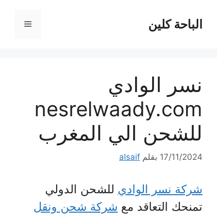
نتقل
لى
الباحة كلين
القائمة
لمحتوى
نسر الوادي
nesrelwaady.com
للشحن الي المغرب
17/11/2024
بقلم
alsaif
شركة نسر الوادي
للشحن الدولي
تمنحك التعاقد مع
شركة شحن ونقل