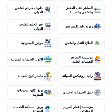
الساهر لنقل العفش
جلوبال كارجو للشحن
والشحن والصيانة
الدولي
عبر الخليج للشحن
وورلد وايد إكسبريس
الدولي
الفلاح للنقل والشحن
موفرز السعودية
مؤسسة السريع
الكوثر للخدمات المنزلية
للخدمات العامة
رابيد بروفيكس للصيانة
ماستر كينج للصيانة
بريق كلين للخدمات
دليل الخدمات الاخباري
المنزلية
مؤسسة إعمار المريم
بريق المملكة للخدمات
للمقاولات
المنزلية