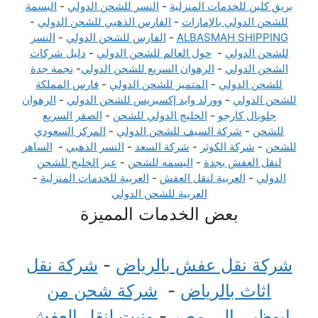
بريق كلين للخدمات المنزلية
-
النسر للشحن الدولي
-
البسمة
للشحن الدولي بالإمارات
-
الفارس الذهبي للشحن الدولي
-
ALBASMAH SHIPPING
-
الفارس للشحن الدولي
-
النسر
للشحن الدولي
-
حول العالم للشحن الدولي
-
دليل شركات
الشحن الدولي
-
الرهوان السريع للشحن الدولي
-
نجمة جدة
للشحن الدولي
-
المتميز للشحن الدولي
-
فارس المملكة
للشحن الدولي
-
وورلد وايد إكسبريس للشحن الدولي
-
الرهوان
جلوبال كارجو
-
الخليج الدولي للشحن
-
الصقر السريع
للشحن
-
شركة السيف للشحن الدولي
-
المركز السعودي
للشحن
-
شركة الكوثر
-
شركة السعد
-
النسر الذهبي
-
الساهر
لنقل العفش بجدة
-
البسمه للشحن
-
عبر الخليج للشحن
الدولي
-
العربية لنقل العفش
-
العربية للخدمات المنزلية
-
العربية للشحن الدولي
بعض الخدمات المميزة
شركة نقل عفش بالرياض
-
شركة نقل
اثاث بالرياض
-
شركة شحن من
ابوظبي الى مصر
-
ونيت لنقل العفش