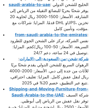
: الخليج للشحن الدولي
saudi-arabia-to-uae
يوفر شحنًا بحريًا للبضائع الثقيلة من الرياض إلى
الشارقة. الأسعار: 1500-3000 ريال لحاوية 20
قدمًا. المزايا: شراكات مع DHL وUPS، تخزين
مؤقت، وتأمين كامل.
from-saudi-arabia-to-the-emirates
:
نفس الشركة، تركز على الشحن الجوي للطرود
السريعة. الأسعار: 50-100 ريال/كجم. المزايا:
توصيل في 24 ساعة، دعم 24/7.
شركة-شحن-من-السعودية-الى-الامارات
:
الرهوان السريع للشحن الدولي يقدم شحنًا بريًا
للأثاث من جدة إلى دبي. الأسعار: 2000-4000
ريال لنقل عفش كامل. المزايا: تغليف احترافي،
تتبع عبر التطبيق، خصم 20% في 2025.
Shipping-and-Moving-Furniture-from-
: شركة السيف
Saudi-Arabia-to-the-UAE
توفر نقل عفش من الرياض إلى أبوظبي.
الأسعار: 2500 ريال لشحنة منزلية. المزايا: خبرة