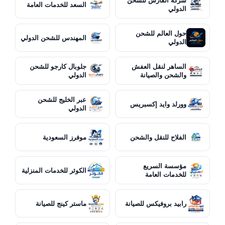
شركة الفارس للشحن
السعد للخدمات العامة
الدولي
حول العالم للشحن
المهندس للشحن الدولي
الدولي
الساهر لنقل العفش
جلوبال كارجو للشحن
والشحن والصيانة
الدولي
عبر الخليج للشحن
وورلد وايد إكسبريس
الدولي
الفلاح للنقل والشحن
موفرز السعودية
مؤسسة السريع
الكوثر للخدمات المنزلية
للخدمات العامة
رابيد بروفيكس للصيانة
ماستر كينج للصيانة