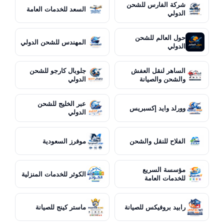
شركة الفارس للشحن
السعد للخدمات العامة
الدولي
حول العالم للشحن
المهندس للشحن الدولي
الدولي
الساهر لنقل العفش
جلوبال كارجو للشحن
والشحن والصيانة
الدولي
عبر الخليج للشحن
وورلد وايد إكسبريس
الدولي
الفلاح للنقل والشحن
موفرز السعودية
مؤسسة السريع
الكوثر للخدمات المنزلية
للخدمات العامة
رابيد بروفيكس للصيانة
ماستر كينج للصيانة