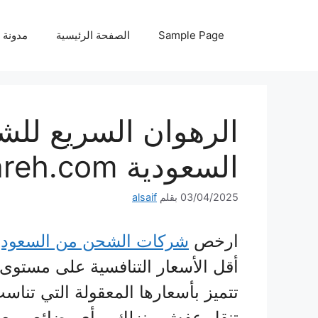
نتقل
لى
Sample Page
الصفحة الرئيسية
مدونة
لمحتوى
الرهوان السريع لل
السعودية alrahwanalssareh.com
03/04/2025
بقلم
alsaif
ارخص
شركات الشحن من السعودي
أقل الأسعار التنافسية على مستوى
تتميز بأسعارها المعقولة التي تنا
تنقل عفش منزلك، وأي بضائع ومعد