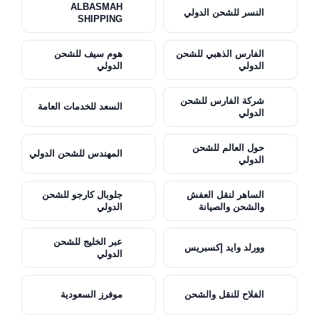
ALBASMAH
النسر للشحن الدولي
SHIPPING
الفارس الذهبي للشحن
هوم سيف للشحن
الدولي
الدولي
شركة الفارس للشحن
السعد للخدمات العامة
الدولي
حول العالم للشحن
المهندس للشحن الدولي
الدولي
الساهر لنقل العفش
جلوبال كارجو للشحن
والشحن والصيانة
الدولي
عبر الخليج للشحن
وورلد وايد إكسبريس
الدولي
الفلاح للنقل والشحن
موفرز السعودية