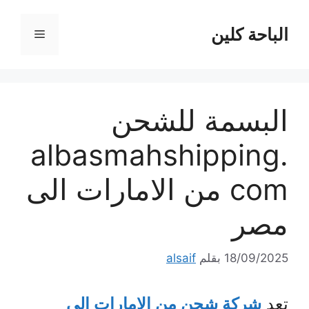
نتقل
لى
الباحة كلين
القائمة
لمحتوى
البسمة للشحن
albasmahshipping.
com من الامارات الى
مصر
18/09/2025
بقلم
alsaif
تعد
شركة شحن من الامارات إلى