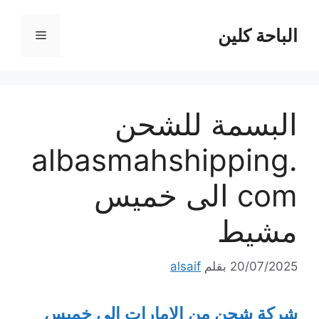
نتقل
لى
الباحة كلين
القائمة
لمحتوى
البسمة للشحن
albasmahshipping.
com الى خميس
مشيط
20/07/2025
بقلم
alsaif
شركة شحن من الإمارات إلى خميس